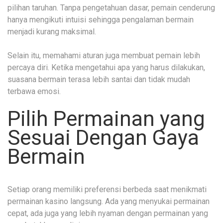
pilihan taruhan. Tanpa pengetahuan dasar, pemain cenderung
hanya mengikuti intuisi sehingga pengalaman bermain
menjadi kurang maksimal.
Selain itu, memahami aturan juga membuat pemain lebih
percaya diri. Ketika mengetahui apa yang harus dilakukan,
suasana bermain terasa lebih santai dan tidak mudah
terbawa emosi.
Pilih Permainan yang
Sesuai Dengan Gaya
Bermain
Setiap orang memiliki preferensi berbeda saat menikmati
permainan kasino langsung. Ada yang menyukai permainan
cepat, ada juga yang lebih nyaman dengan permainan yang