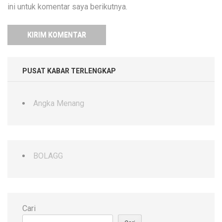
ini untuk komentar saya berikutnya.
PUSAT KABAR TERLENGKAP
Angka Menang
BOLAGG
Cari