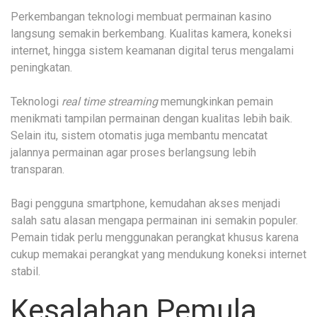
Perkembangan teknologi membuat permainan kasino
langsung semakin berkembang. Kualitas kamera, koneksi
internet, hingga sistem keamanan digital terus mengalami
peningkatan.
Teknologi
real time streaming
memungkinkan pemain
menikmati tampilan permainan dengan kualitas lebih baik.
Selain itu, sistem otomatis juga membantu mencatat
jalannya permainan agar proses berlangsung lebih
transparan.
Bagi pengguna smartphone, kemudahan akses menjadi
salah satu alasan mengapa permainan ini semakin populer.
Pemain tidak perlu menggunakan perangkat khusus karena
cukup memakai perangkat yang mendukung koneksi internet
stabil.
Kesalahan Pemula