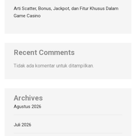
Arti Scatter, Bonus, Jackpot, dan Fitur Khusus Dalam
Game Casino
Recent Comments
Tidak ada komentar untuk ditampilkan.
Archives
Agustus 2026
Juli 2026