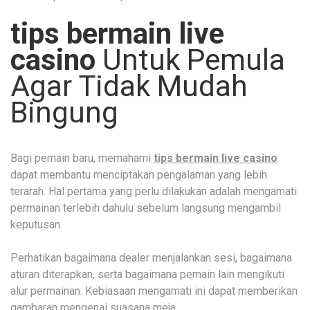
tips bermain live
casino
Untuk Pemula
Agar Tidak Mudah
Bingung
Bagi pemain baru, memahami
tips bermain live casino
dapat membantu menciptakan pengalaman yang lebih
terarah. Hal pertama yang perlu dilakukan adalah mengamati
permainan terlebih dahulu sebelum langsung mengambil
keputusan.
Perhatikan bagaimana dealer menjalankan sesi, bagaimana
aturan diterapkan, serta bagaimana pemain lain mengikuti
alur permainan. Kebiasaan mengamati ini dapat memberikan
gambaran mengenai suasana meja.