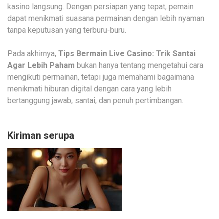
kasino langsung. Dengan persiapan yang tepat, pemain
dapat menikmati suasana permainan dengan lebih nyaman
tanpa keputusan yang terburu-buru.
Pada akhirnya,
Tips Bermain Live Casino: Trik Santai
Agar Lebih Paham
bukan hanya tentang mengetahui cara
mengikuti permainan, tetapi juga memahami bagaimana
menikmati hiburan digital dengan cara yang lebih
bertanggung jawab, santai, dan penuh pertimbangan.
Kiriman serupa