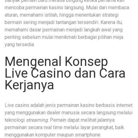
Banyak pemain baru merasa bingung ketika pertama kali
mencoba permainan kasino langsung. Mulai dari membaca
aturan, memahami istilah, hingga menentukan strategi
bermain sering menjadi tantangan tersendiri. Karena itu,
memahami dasar permainan menjadi langkah awal yang
penting sebelum mulai menikmati berbagai pilihan meja
yang tersedia.
Mengenal Konsep
Live Casino dan Cara
Kerjanya
Live casino adalah jenis permainan kasino berbasis internet
yang menggunakan dealer manusia secara langsung melalui
teknologi
streaming
. Pemain dapat melihat jalannya
permainan secara real time melalui layar perangkat, baik
menggunakan komputer maupun smartphone.