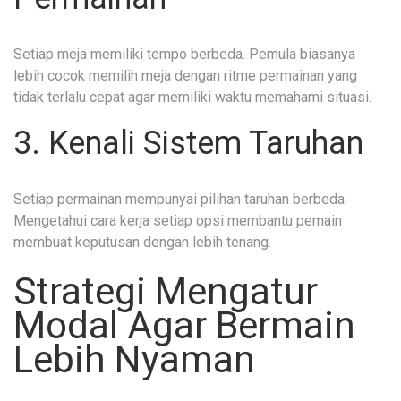
Setiap meja memiliki tempo berbeda. Pemula biasanya
lebih cocok memilih meja dengan ritme permainan yang
tidak terlalu cepat agar memiliki waktu memahami situasi.
3. Kenali Sistem Taruhan
Setiap permainan mempunyai pilihan taruhan berbeda.
Mengetahui cara kerja setiap opsi membantu pemain
membuat keputusan dengan lebih tenang.
Strategi Mengatur
Modal Agar Bermain
Lebih Nyaman