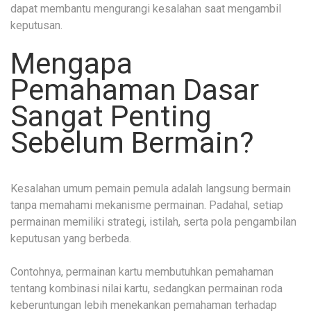
dapat membantu mengurangi kesalahan saat mengambil
keputusan.
Mengapa
Pemahaman Dasar
Sangat Penting
Sebelum Bermain?
Kesalahan umum pemain pemula adalah langsung bermain
tanpa memahami mekanisme permainan. Padahal, setiap
permainan memiliki strategi, istilah, serta pola pengambilan
keputusan yang berbeda.
Contohnya, permainan kartu membutuhkan pemahaman
tentang kombinasi nilai kartu, sedangkan permainan roda
keberuntungan lebih menekankan pemahaman terhadap