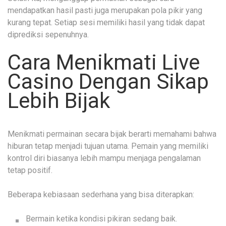
mendapatkan hasil pasti juga merupakan pola pikir yang
kurang tepat. Setiap sesi memiliki hasil yang tidak dapat
diprediksi sepenuhnya.
Cara Menikmati Live
Casino Dengan Sikap
Lebih Bijak
Menikmati permainan secara bijak berarti memahami bahwa
hiburan tetap menjadi tujuan utama. Pemain yang memiliki
kontrol diri biasanya lebih mampu menjaga pengalaman
tetap positif.
Beberapa kebiasaan sederhana yang bisa diterapkan:
Bermain ketika kondisi pikiran sedang baik.