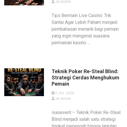
JA MORA
Tips Bermain Live Casino: Trik
Santai Agar Lebih Paham menjadi
pembahasan menarik bagi pemain
yang ingin mengenal suasana
permainan kasino …
Teknik Poker Re-Steal Blind:
Strategi Cerdas Menghukum
Pemain
3 JUL 2026
JA MORA
isasevent – Teknik Poker Re-Steal
Blind menjadi salah satu strategi
tingkat menengah hingga lanjutan