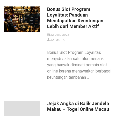
Bonus Slot Program
Loyalitas: Panduan
Mendapatkan Keuntungan
Lebih dari Member Aktif
22 JUL 2026
JA MORA
Bonus Slot Program Loyalitas
menjadi salah satu fitur menarik
yang banyak diminati pemain slot
online karena menawarkan berbagai
keuntungan tambahan …
Jejak Angka di Balik Jendela
Makau – Togel Online Macau