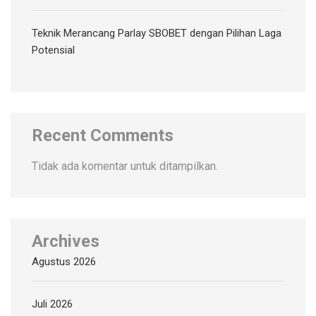
Teknik Merancang Parlay SBOBET dengan Pilihan Laga
Potensial
Recent Comments
Tidak ada komentar untuk ditampilkan.
Archives
Agustus 2026
Juli 2026