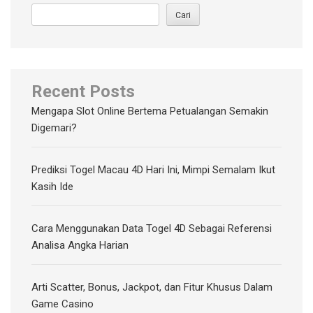
Cari
Recent Posts
Mengapa Slot Online Bertema Petualangan Semakin
Digemari?
Prediksi Togel Macau 4D Hari Ini, Mimpi Semalam Ikut
Kasih Ide
Cara Menggunakan Data Togel 4D Sebagai Referensi
Analisa Angka Harian
Arti Scatter, Bonus, Jackpot, dan Fitur Khusus Dalam
Game Casino