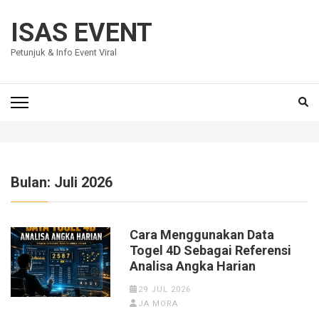
Lompat
ke
ISAS EVENT
konten
Petunjuk & Info Event Viral
(Tekan
Enter)
Bulan:
Juli 2026
Cara Menggunakan Data
Togel 4D Sebagai Referensi
Analisa Angka Harian
29 JUL 2026
JA MORA