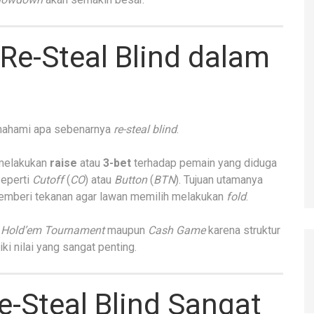
e-Steal Blind dalam
emahami apa sebenarnya
re-steal blind
.
melakukan
raise
atau
3-bet
terhadap pemain yang diduga
seperti
Cutoff
(
CO
) atau
Button
(
BTN
). Tujuan utamanya
emberi tekanan agar lawan memilih melakukan
fold
.
 Hold’em Tournament
maupun
Cash Game
karena struktur
ki nilai yang sangat penting.
-Steal Blind Sangat