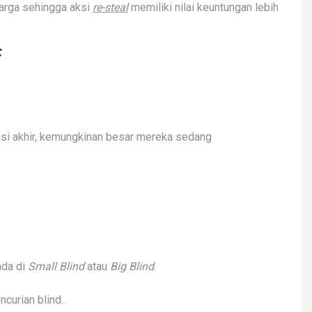
harga sehingga aksi
re-steal
memiliki nilai keuntungan lebih
f
isi akhir, kemungkinan besar mereka sedang
ada di
Small Blind
atau
Big Blind
.
curian blind.