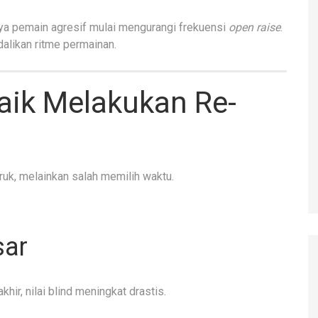
nya pemain agresif mulai mengurangi frekuensi
open raise
.
likan ritme permainan.
aik Melakukan Re-
uk, melainkan salah memilih waktu.
sar
ir, nilai blind meningkat drastis.