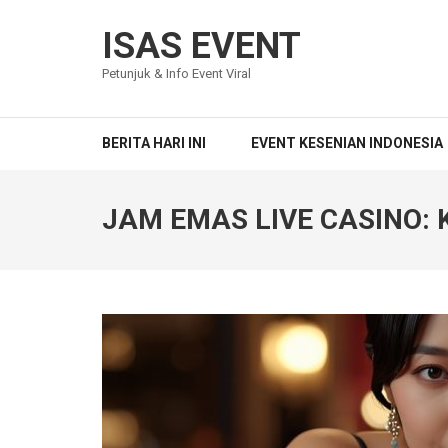
Lompat
ke
ISAS EVENT
konten
Petunjuk & Info Event Viral
(Tekan
Enter)
BERITA HARI INI
EVENT KESENIAN INDONESIA
JAM EMAS LIVE CASINO: