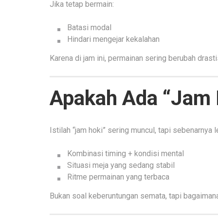
Jika tetap bermain:
Batasi modal
Hindari mengejar kekalahan
Karena di jam ini, permainan sering berubah drasti
Apakah Ada “Jam H
Istilah “jam hoki” sering muncul, tapi sebenarnya l
Kombinasi timing + kondisi mental
Situasi meja yang sedang stabil
Ritme permainan yang terbaca
Bukan soal keberuntungan semata, tapi bagaim