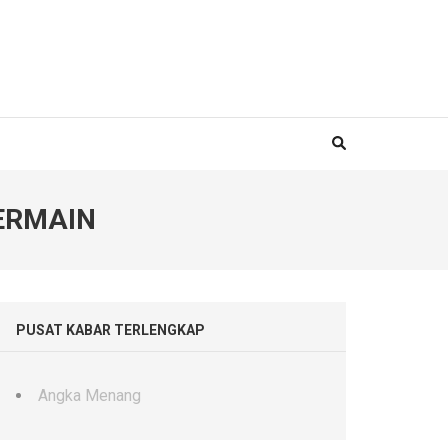
ERMAIN
PUSAT KABAR TERLENGKAP
Angka Menang