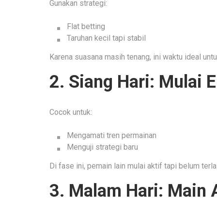
Gunakan strategi:
Flat betting
Taruhan kecil tapi stabil
Karena suasana masih tenang, ini waktu ideal un
2. Siang Hari: Mulai 
Cocok untuk:
Mengamati tren permainan
Menguji strategi baru
Di fase ini, pemain lain mulai aktif tapi belum terla
3. Malam Hari: Main 