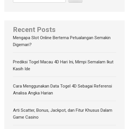
Recent Posts
Mengapa Slot Online Bertema Petualangan Semakin
Digemari?
Prediksi Togel Macau 4D Hari Ini, Mimpi Semalam Ikut
Kasih Ide
Cara Menggunakan Data Togel 4D Sebagai Referensi
Analisa Angka Harian
Arti Scatter, Bonus, Jackpot, dan Fitur Khusus Dalam
Game Casino