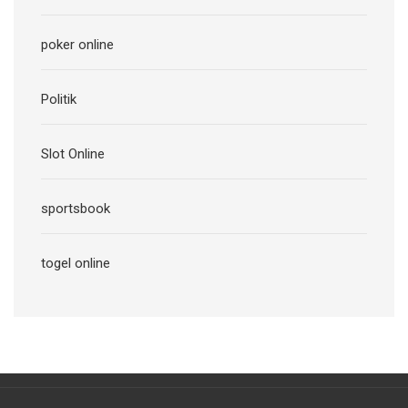
poker online
Politik
Slot Online
sportsbook
togel online