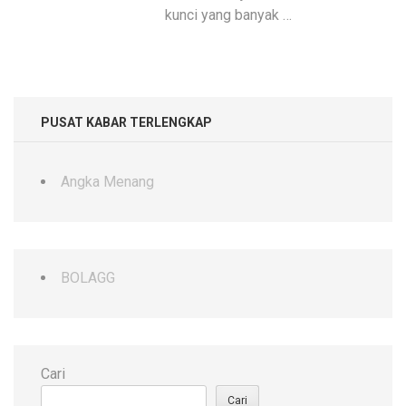
kunci yang banyak …
PUSAT KABAR TERLENGKAP
Angka Menang
BOLAGG
Cari
Cari