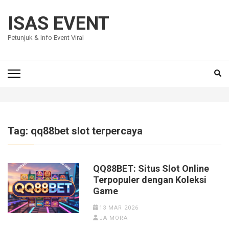
Lompat
ke
ISAS EVENT
konten
Petunjuk & Info Event Viral
(Tekan
Enter)
Tag:
qq88bet slot terpercaya
QQ88BET: Situs Slot Online
Terpopuler dengan Koleksi
Game
13 MAR 2026
JA MORA