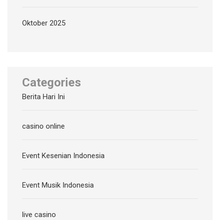
Oktober 2025
Categories
Berita Hari Ini
casino online
Event Kesenian Indonesia
Event Musik Indonesia
live casino