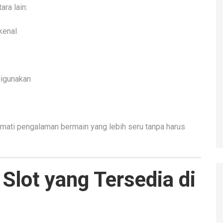
ra lain:
kenal
digunakan
mati pengalaman bermain yang lebih seru tanpa harus
lot yang Tersedia di