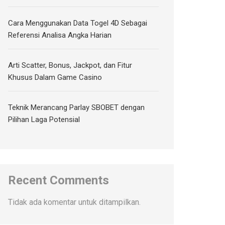
Cara Menggunakan Data Togel 4D Sebagai
Referensi Analisa Angka Harian
Arti Scatter, Bonus, Jackpot, dan Fitur
Khusus Dalam Game Casino
Teknik Merancang Parlay SBOBET dengan
Pilihan Laga Potensial
Recent Comments
Tidak ada komentar untuk ditampilkan.