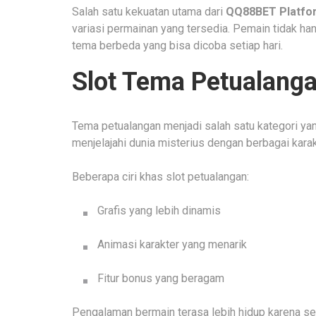
Salah satu kekuatan utama dari
QQ88BET Platfor
variasi permainan yang tersedia. Pemain tidak ha
tema berbeda yang bisa dicoba setiap hari.
Slot Tema Petualang
Tema petualangan menjadi salah satu kategori yang
menjelajahi dunia misterius dengan berbagai karak
Beberapa ciri khas slot petualangan:
Grafis yang lebih dinamis
Animasi karakter yang menarik
Fitur bonus yang beragam
Pengalaman bermain terasa lebih hidup karena seti