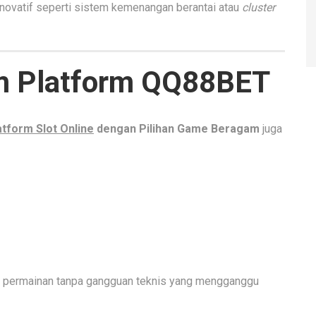
 inovatif seperti sistem kemenangan berantai atau
cluster
m Platform QQ88BET
atform Slot Online
dengan Pilihan Game Beragam
juga
i permainan tanpa gangguan teknis yang mengganggu