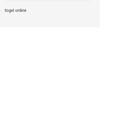
togel online