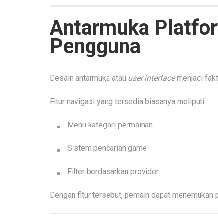
Antarmuka Platfo
Pengguna
Desain antarmuka atau
user interface
menjadi fakt
Fitur navigasi yang tersedia biasanya meliputi:
Menu kategori permainan
Sistem pencarian game
Filter berdasarkan provider
Dengan fitur tersebut, pemain dapat menemukan p