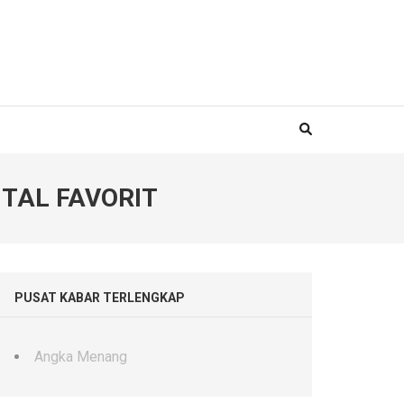
ITAL FAVORIT
PUSAT KABAR TERLENGKAP
Angka Menang