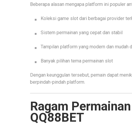
Beberapa alasan mengapa platform ini populer anta
Koleksi game slot dari berbagai provider ter
Sistem permainan yang cepat dan stabil
Tampilan platform yang modern dan mudah 
Banyak pilihan tema permainan slot
Dengan keunggulan tersebut, pemain dapat menik
berpindah-pindah platform.
Ragam Permainan S
QQ88BET