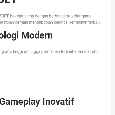
8BET
bekerja sama dengan berbagai provider game
 memastikan pemain mendapatkan kualitas permainan terbaik.
nologi Modern
fis tinggi sehingga permainan terlihat lebih realistis.
 Gameplay Inovatif