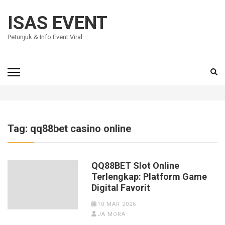
Lompat
ke
ISAS EVENT
konten
Petunjuk & Info Event Viral
(Tekan
Enter)
Tag:
qq88bet casino online
QQ88BET Slot Online
Terlengkap: Platform Game
Digital Favorit
10 MAR 2026
JA MORA