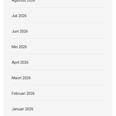
Agustus 2026
Juli 2026
Juni 2026
Mei 2026
April 2026
Maret 2026
Februari 2026
Januari 2026