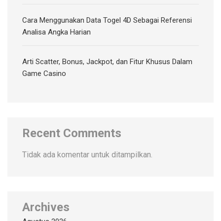
Cara Menggunakan Data Togel 4D Sebagai Referensi
Analisa Angka Harian
Arti Scatter, Bonus, Jackpot, dan Fitur Khusus Dalam
Game Casino
Recent Comments
Tidak ada komentar untuk ditampilkan.
Archives