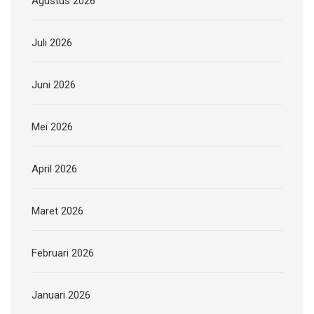
Agustus 2026
Juli 2026
Juni 2026
Mei 2026
April 2026
Maret 2026
Februari 2026
Januari 2026