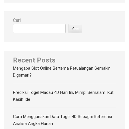
Cari
Cari
Recent Posts
Mengapa Slot Online Bertema Petualangan Semakin
Digemari?
Prediksi Togel Macau 4D Hari Ini, Mimpi Semalam Ikut
Kasih Ide
Cara Menggunakan Data Togel 4D Sebagai Referensi
Analisa Angka Harian