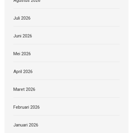
Agustus 2026
Juli 2026
Juni 2026
Mei 2026
April 2026
Maret 2026
Februari 2026
Januari 2026