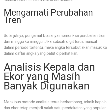
Mengamati Perubahan
Tren
Selanjutnya, pengamat biasanya memeriksa perubahan tren
dari minggu ke minggu. Jika sebuah digit terus muncul
dalam periode tertentu, maka angka tersebut akan masuk ke
dalam daftar angka yang patut diperhatikan.
Analisis Kepala dan
Ekor yang Masih
Banyak Digunakan
Meskipun metode analisis terus berkembang, teknik kepala
dan ekor tetap menjadi salah satu pendekatan yang populer