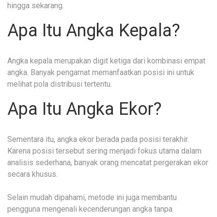
hingga sekarang.
Apa Itu Angka Kepala?
Angka kepala merupakan digit ketiga dari kombinasi empat
angka. Banyak pengamat memanfaatkan posisi ini untuk
melihat pola distribusi tertentu.
Apa Itu Angka Ekor?
Sementara itu, angka ekor berada pada posisi terakhir.
Karena posisi tersebut sering menjadi fokus utama dalam
analisis sederhana, banyak orang mencatat pergerakan ekor
secara khusus.
Selain mudah dipahami, metode ini juga membantu
pengguna mengenali kecenderungan angka tanpa