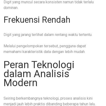
Digit yang muncul secara konsisten namun tidak terlalu
dominan.
Frekuensi Rendah
Digit yang jarang terlihat dalam rentang waktu tertentu.
Melalui pengelompokan tersebut, pengguna dapat
memahami karakteristik data dengan lebih mudah.
Peran Teknologi
dalam Analisis
Modern
Seiring berkembangnya teknologi, proses analisis kini
menjadi jauh lebih praktis dibanding beberapa tahun lalu.