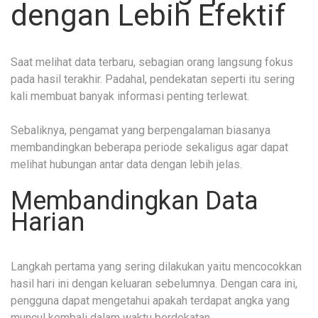
dengan Lebih Efektif
Saat melihat data terbaru, sebagian orang langsung fokus
pada hasil terakhir. Padahal, pendekatan seperti itu sering
kali membuat banyak informasi penting terlewat.
Sebaliknya, pengamat yang berpengalaman biasanya
membandingkan beberapa periode sekaligus agar dapat
melihat hubungan antar data dengan lebih jelas.
Membandingkan Data
Harian
Langkah pertama yang sering dilakukan yaitu mencocokkan
hasil hari ini dengan keluaran sebelumnya. Dengan cara ini,
pengguna dapat mengetahui apakah terdapat angka yang
muncul kembali dalam waktu berdekatan.