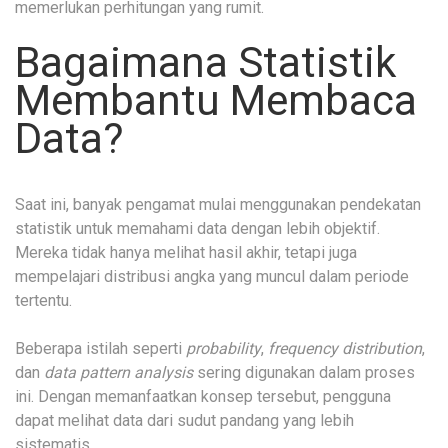
memerlukan perhitungan yang rumit.
Bagaimana Statistik
Membantu Membaca
Data?
Saat ini, banyak pengamat mulai menggunakan pendekatan
statistik untuk memahami data dengan lebih objektif.
Mereka tidak hanya melihat hasil akhir, tetapi juga
mempelajari distribusi angka yang muncul dalam periode
tertentu.
Beberapa istilah seperti
probability
,
frequency distribution
,
dan
data pattern analysis
sering digunakan dalam proses
ini. Dengan memanfaatkan konsep tersebut, pengguna
dapat melihat data dari sudut pandang yang lebih
sistematis.