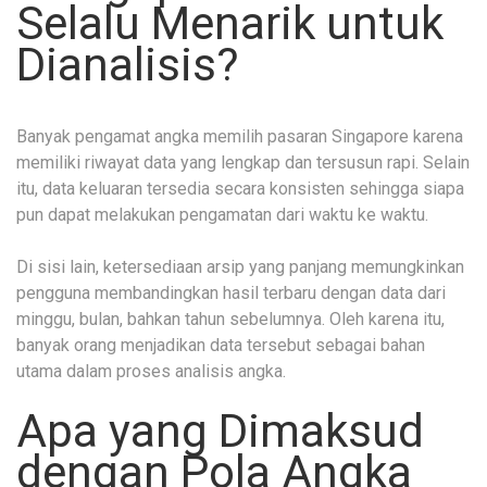
Selalu Menarik untuk
Dianalisis?
Banyak pengamat angka memilih pasaran Singapore karena
memiliki riwayat data yang lengkap dan tersusun rapi. Selain
itu, data keluaran tersedia secara konsisten sehingga siapa
pun dapat melakukan pengamatan dari waktu ke waktu.
Di sisi lain, ketersediaan arsip yang panjang memungkinkan
pengguna membandingkan hasil terbaru dengan data dari
minggu, bulan, bahkan tahun sebelumnya. Oleh karena itu,
banyak orang menjadikan data tersebut sebagai bahan
utama dalam proses analisis angka.
Apa yang Dimaksud
dengan Pola Angka