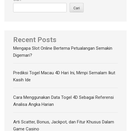
Cari
Recent Posts
Mengapa Slot Online Bertema Petualangan Semakin
Digemari?
Prediksi Togel Macau 4D Hari Ini, Mimpi Semalam Ikut
Kasih Ide
Cara Menggunakan Data Togel 4D Sebagai Referensi
Analisa Angka Harian
Arti Scatter, Bonus, Jackpot, dan Fitur Khusus Dalam
Game Casino