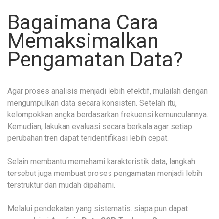
Bagaimana Cara
Memaksimalkan
Pengamatan Data?
Agar proses analisis menjadi lebih efektif, mulailah dengan
mengumpulkan data secara konsisten. Setelah itu,
kelompokkan angka berdasarkan frekuensi kemunculannya.
Kemudian, lakukan evaluasi secara berkala agar setiap
perubahan tren dapat teridentifikasi lebih cepat.
Selain membantu memahami karakteristik data, langkah
tersebut juga membuat proses pengamatan menjadi lebih
terstruktur dan mudah dipahami.
Melalui pendekatan yang sistematis, siapa pun dapat