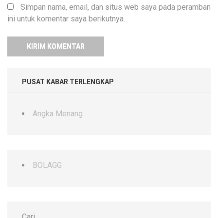
Simpan nama, email, dan situs web saya pada peramban
ini untuk komentar saya berikutnya.
PUSAT KABAR TERLENGKAP
Angka Menang
BOLAGG
Cari