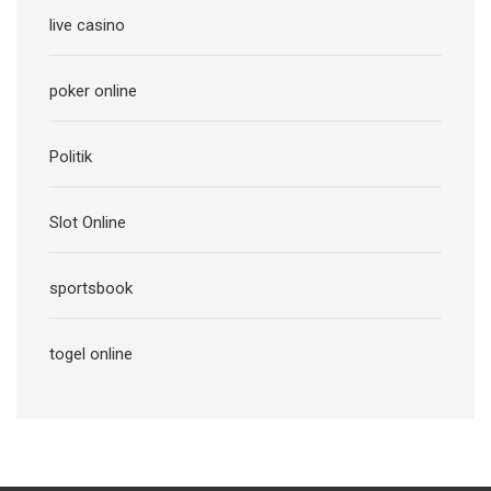
live casino
poker online
Politik
Slot Online
sportsbook
togel online