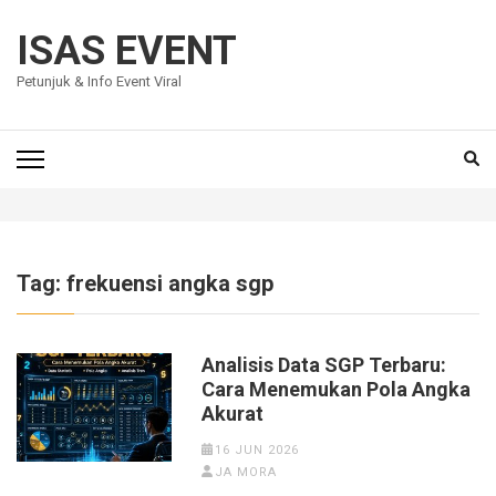
Lompat
ke
ISAS EVENT
konten
Petunjuk & Info Event Viral
(Tekan
Enter)
Tag:
frekuensi angka sgp
Analisis Data SGP Terbaru:
Cara Menemukan Pola Angka
Akurat
16 JUN 2026
JA MORA