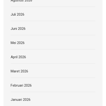
Agustus 2026
Juli 2026
Juni 2026
Mei 2026
April 2026
Maret 2026
Februari 2026
Januari 2026