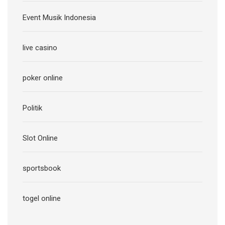
Event Musik Indonesia
live casino
poker online
Politik
Slot Online
sportsbook
togel online