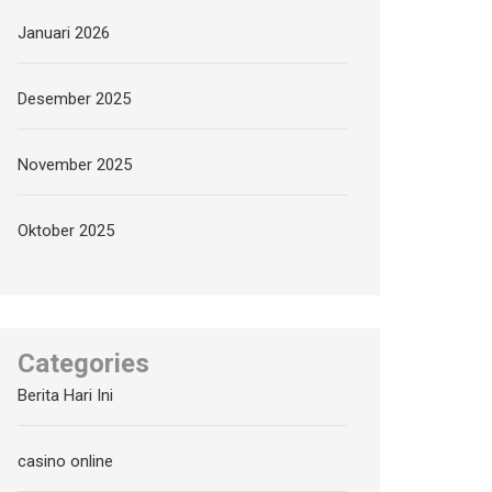
Januari 2026
Desember 2025
November 2025
Oktober 2025
Categories
Berita Hari Ini
casino online