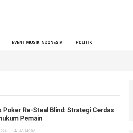
EVENT MUSIK INDONESIA
POLITIK
 Poker Re-Steal Blind: Strategi Cerdas
hukum Pemain
2026
JA MORA