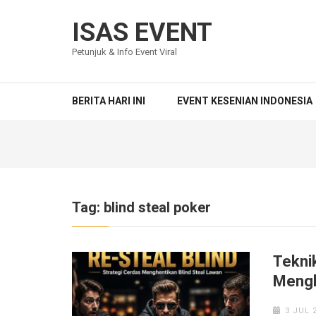
Lompat
ke
ISAS EVENT
konten
Petunjuk & Info Event Viral
(Tekan
Enter)
BERITA HARI INI
EVENT KESENIAN INDONESIA
Tag:
blind steal poker
Teknik
Meng
3 JUL 