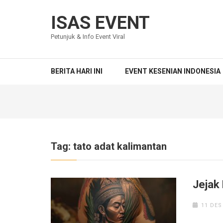
Lompat
ke
ISAS EVENT
konten
Petunjuk & Info Event Viral
(Tekan
Enter)
BERITA HARI INI
EVENT KESENIAN INDONESIA
Tag:
tato adat kalimantan
Jejak
11 DES