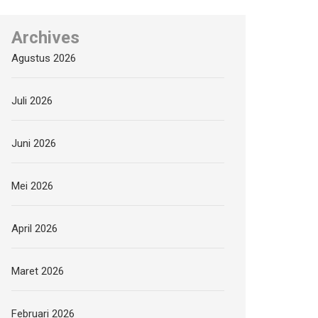
Archives
Agustus 2026
Juli 2026
Juni 2026
Mei 2026
April 2026
Maret 2026
Februari 2026