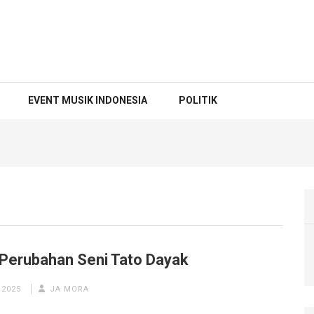
EVENT MUSIK INDONESIA
POLITIK
 Perubahan Seni Tato Dayak
 2025
JA MORA