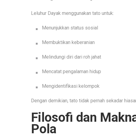
Leluhur Dayak menggunakan tato untuk:
Menunjukkan status sosial
Membuktikan keberanian
Melindungi diri dari roh jahat
Mencatat pengalaman hidup
Mengidentifikasi kelompok
Dengan demikian, tato tidak pernah sekadar hiasan
Filosofi dan Makn
Pola