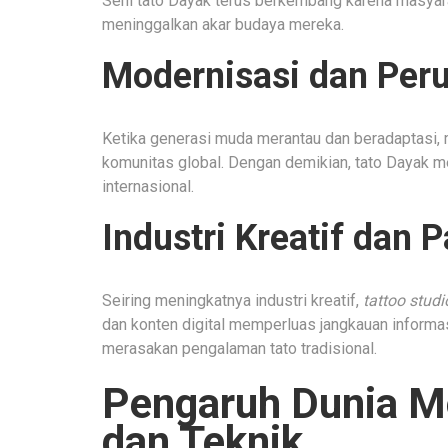
Seni tato Dayak terus berkembang karena masyar
meninggalkan akar budaya mereka.
Modernisasi dan Per
Ketika generasi muda merantau dan beradaptasi
komunitas global. Dengan demikian, tato Dayak me
internasional.
Industri Kreatif dan P
Seiring meningkatnya industri kreatif,
tattoo studi
dan konten digital memperluas jangkauan informa
merasakan pengalaman tato tradisional.
Pengaruh Dunia M
dan Teknik