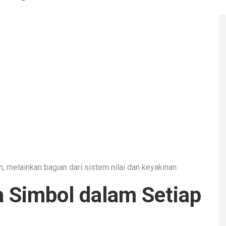
, melainkan bagian dari sistem nilai dan keyakinan.
a Simbol dalam Setiap