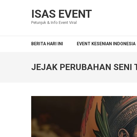
Lompat
ke
ISAS EVENT
konten
Petunjuk & Info Event Viral
(Tekan
Enter)
BERITA HARI INI
EVENT KESENIAN INDONESIA
JEJAK PERUBAHAN SENI 