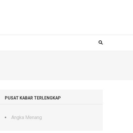
PUSAT KABAR TERLENGKAP
Angka Menang