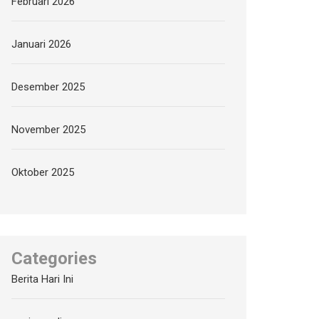
Februari 2026
Januari 2026
Desember 2025
November 2025
Oktober 2025
Categories
Berita Hari Ini