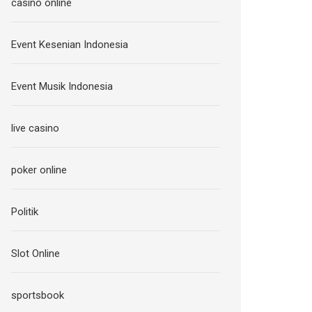
casino online
Event Kesenian Indonesia
Event Musik Indonesia
live casino
poker online
Politik
Slot Online
sportsbook