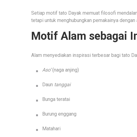
Setiap motif tato Dayak memuat filosofi mendala
tetapi untuk menghubungkan pemakainya dengan a
Motif Alam sebagai I
Alam menyediakan inspirasi terbesar bagi tato Da
Aso’
(naga anjing)
Daun
tanggai
Bunga teratai
Burung enggang
Matahari