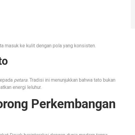
ta masuk ke kulit dengan pola yang konsisten.
to
kepada
petara
. Tradisi ini menunjukkan bahwa tato bukan
batkan energi leluhur.
orong Perkembangan