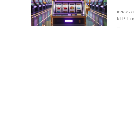
isaseven
RTP Ting
…