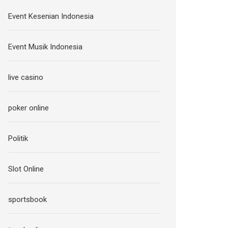
Event Kesenian Indonesia
Event Musik Indonesia
live casino
poker online
Politik
Slot Online
sportsbook