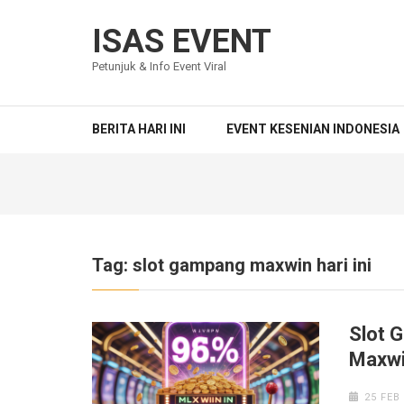
Lompat
ke
ISAS EVENT
konten
Petunjuk & Info Event Viral
(Tekan
Enter)
BERITA HARI INI
EVENT KESENIAN INDONESIA
Tag:
slot gampang maxwin hari ini
Slot G
Maxw
25 FEB