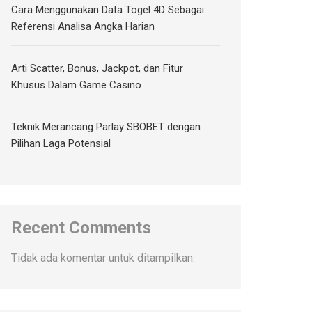
Cara Menggunakan Data Togel 4D Sebagai
Referensi Analisa Angka Harian
Arti Scatter, Bonus, Jackpot, dan Fitur
Khusus Dalam Game Casino
Teknik Merancang Parlay SBOBET dengan
Pilihan Laga Potensial
Recent Comments
Tidak ada komentar untuk ditampilkan.