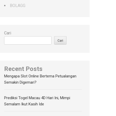
BOLAGG
Cari
Cari
Recent Posts
Mengapa Slot Online Bertema Petualangan
Semakin Digemari?
Prediksi Togel Macau 4D Hari Ini, Mimpi
Semalam Ikut Kasih Ide