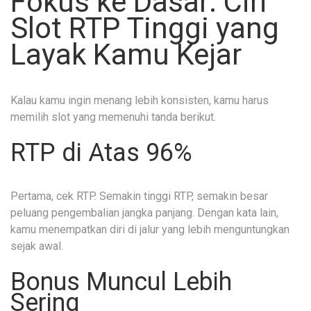
Fokus ke Dasar: Ciri
Slot RTP Tinggi yang
Layak Kamu Kejar
Kalau kamu ingin menang lebih konsisten, kamu harus
memilih slot yang memenuhi tanda berikut.
RTP di Atas 96%
Pertama, cek RTP. Semakin tinggi RTP, semakin besar
peluang pengembalian jangka panjang. Dengan kata lain,
kamu menempatkan diri di jalur yang lebih menguntungkan
sejak awal.
Bonus Muncul Lebih
Sering