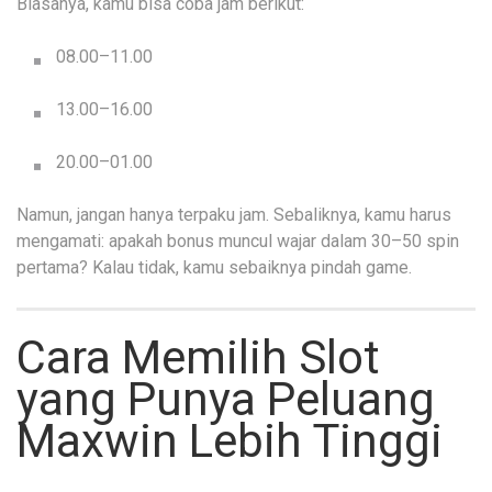
Biasanya, kamu bisa coba jam berikut:
08.00–11.00
13.00–16.00
20.00–01.00
Namun, jangan hanya terpaku jam. Sebaliknya, kamu harus
mengamati: apakah bonus muncul wajar dalam 30–50 spin
pertama? Kalau tidak, kamu sebaiknya pindah game.
Cara Memilih Slot
yang Punya Peluang
Maxwin Lebih Tinggi