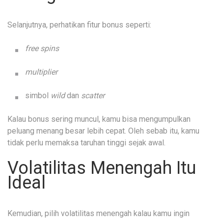
Selanjutnya, perhatikan fitur bonus seperti:
free spins
multiplier
simbol
wild
dan
scatter
Kalau bonus sering muncul, kamu bisa mengumpulkan
peluang menang besar lebih cepat. Oleh sebab itu, kamu
tidak perlu memaksa taruhan tinggi sejak awal.
Volatilitas Menengah Itu
Ideal
Kemudian, pilih volatilitas menengah kalau kamu ingin