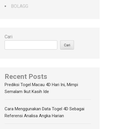
BOLAGG
Cari
Cari
Recent Posts
Prediksi Togel Macau 4D Hari Ini, Mimpi
Semalam Ikut Kasih Ide
Cara Menggunakan Data Togel 4D Sebagai
Referensi Analisa Angka Harian