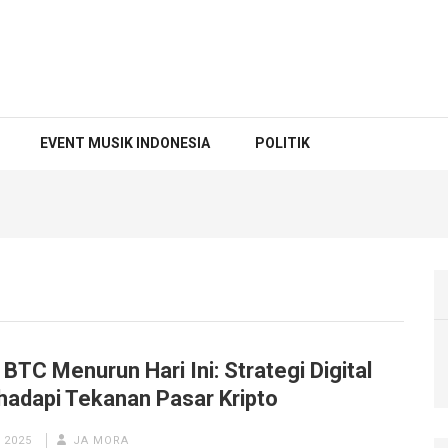
EVENT MUSIK INDONESIA
POLITIK
BTC Menurun Hari Ini: Strategi Digital
adapi Tekanan Pasar Kripto
 2025
JA MORA