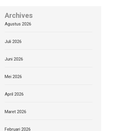
Archives
Agustus 2026
Juli 2026
Juni 2026
Mei 2026
April 2026
Maret 2026
Februari 2026