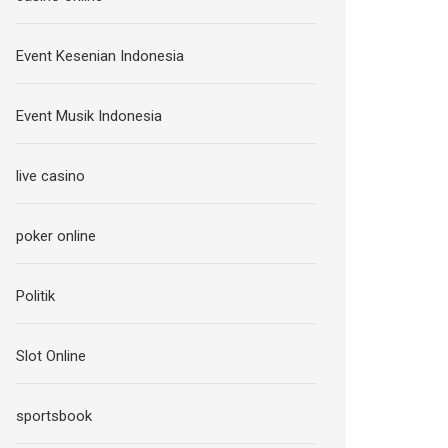
Event Kesenian Indonesia
Event Musik Indonesia
live casino
poker online
Politik
Slot Online
sportsbook