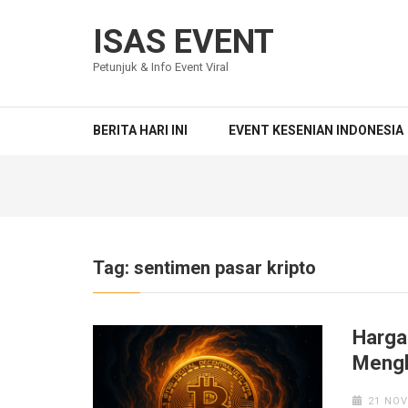
Lompat
ke
ISAS EVENT
konten
Petunjuk & Info Event Viral
(Tekan
Enter)
BERITA HARI INI
EVENT KESENIAN INDONESIA
Tag:
sentimen pasar kripto
Harga 
Mengh
21 NOV