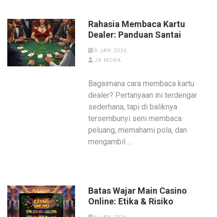
Rahasia Membaca Kartu
Dealer: Panduan Santai
8 JAN 2026
JA MORA
Bagaimana cara membaca kartu
dealer? Pertanyaan ini terdengar
sederhana, tapi di baliknya
tersembunyi seni membaca
peluang, memahami pola, dan
mengambil …
Batas Wajar Main Casino
Online: Etika & Risiko