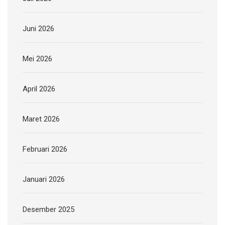
Juni 2026
Mei 2026
April 2026
Maret 2026
Februari 2026
Januari 2026
Desember 2025