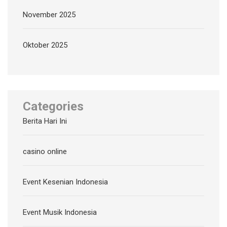
November 2025
Oktober 2025
Categories
Berita Hari Ini
casino online
Event Kesenian Indonesia
Event Musik Indonesia