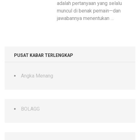
adalah pertanyaan yang selalu
muncul di benak pemain—dan
jawabannya menentukan …
PUSAT KABAR TERLENGKAP
Angka Menang
BOLAGG