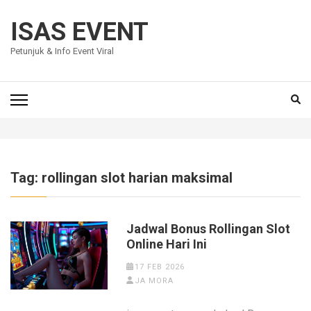
Lompat
ke
ISAS EVENT
konten
Petunjuk & Info Event Viral
(Tekan
Enter)
Tag:
rollingan slot harian maksimal
Jadwal Bonus Rollingan Slot
Online Hari Ini
17 FEB 2026
JA MORA