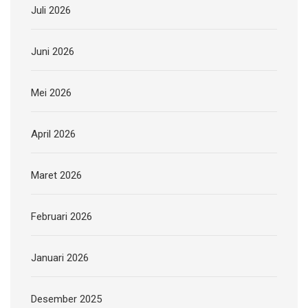
Juli 2026
Juni 2026
Mei 2026
April 2026
Maret 2026
Februari 2026
Januari 2026
Desember 2025