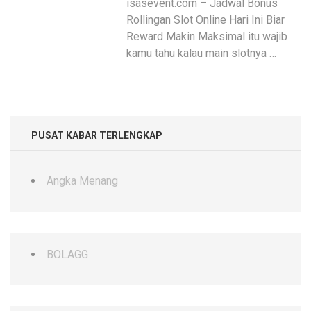
isasevent.com – Jadwal Bonus
Rollingan Slot Online Hari Ini Biar
Reward Makin Maksimal itu wajib
kamu tahu kalau main slotnya …
PUSAT KABAR TERLENGKAP
Angka Menang
BOLAGG