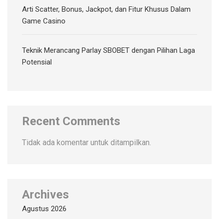
Arti Scatter, Bonus, Jackpot, dan Fitur Khusus Dalam
Game Casino
Teknik Merancang Parlay SBOBET dengan Pilihan Laga
Potensial
Recent Comments
Tidak ada komentar untuk ditampilkan.
Archives
Agustus 2026