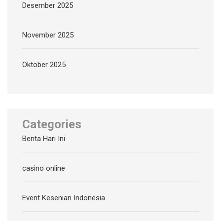
Desember 2025
November 2025
Oktober 2025
Categories
Berita Hari Ini
casino online
Event Kesenian Indonesia