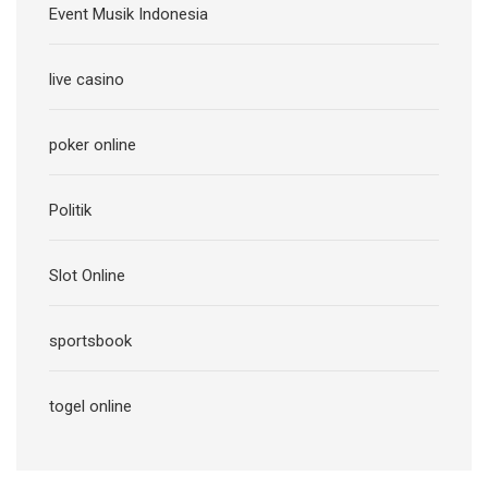
Event Musik Indonesia
live casino
poker online
Politik
Slot Online
sportsbook
togel online