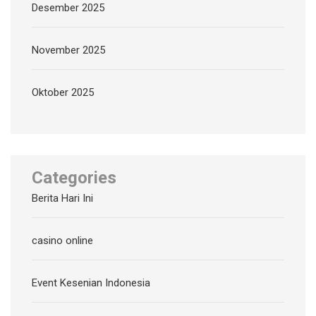
Desember 2025
November 2025
Oktober 2025
Categories
Berita Hari Ini
casino online
Event Kesenian Indonesia