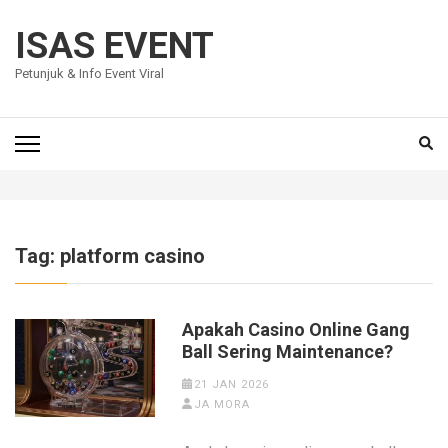
Lompat
ke
ISAS EVENT
konten
Petunjuk & Info Event Viral
(Tekan
Enter)
Tag:
platform casino
Apakah Casino Online Gang
Ball Sering Maintenance?
21 JAN 2026
JA MORA