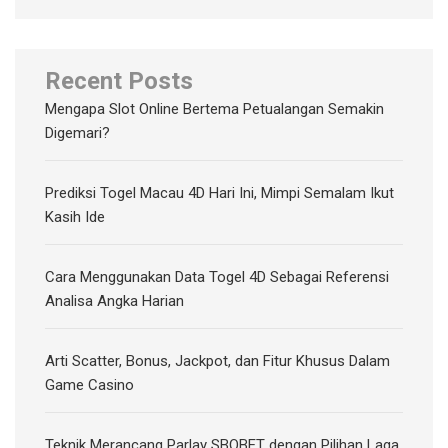
Recent Posts
Mengapa Slot Online Bertema Petualangan Semakin
Digemari?
Prediksi Togel Macau 4D Hari Ini, Mimpi Semalam Ikut
Kasih Ide
Cara Menggunakan Data Togel 4D Sebagai Referensi
Analisa Angka Harian
Arti Scatter, Bonus, Jackpot, dan Fitur Khusus Dalam
Game Casino
Teknik Merancang Parlay SBOBET dengan Pilihan Laga