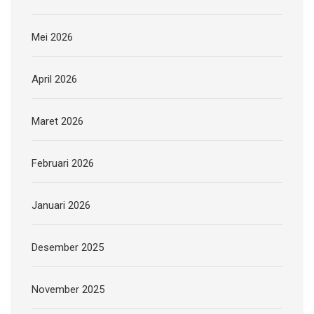
Mei 2026
April 2026
Maret 2026
Februari 2026
Januari 2026
Desember 2025
November 2025