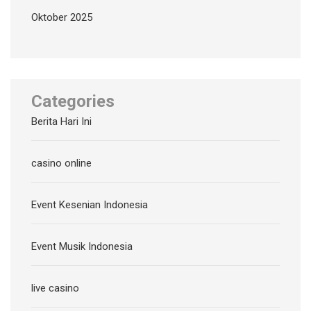
Oktober 2025
Categories
Berita Hari Ini
casino online
Event Kesenian Indonesia
Event Musik Indonesia
live casino