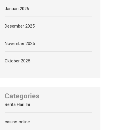
Januari 2026
Desember 2025
November 2025
Oktober 2025
Categories
Berita Hari Ini
casino online