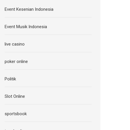
Event Kesenian Indonesia
Event Musik Indonesia
live casino
poker online
Politik
Slot Online
sportsbook