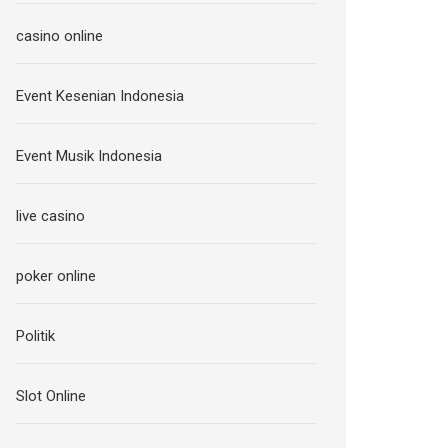
casino online
Event Kesenian Indonesia
Event Musik Indonesia
live casino
poker online
Politik
Slot Online