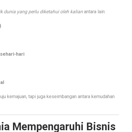
k dunia yang perlu diketahui oleh kalian
antara lain:
)
sehari-hari
al
uju kemajuan, tapi juga keseimbangan antara kemudahan
ia Mempengaruhi Bisnis