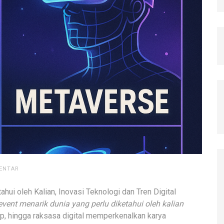
ENTAR
hui oleh Kalian, Inovasi Teknologi dan Tren Digital
event menarik dunia yang perlu diketahui oleh kalian
up, hingga raksasa digital memperkenalkan karya