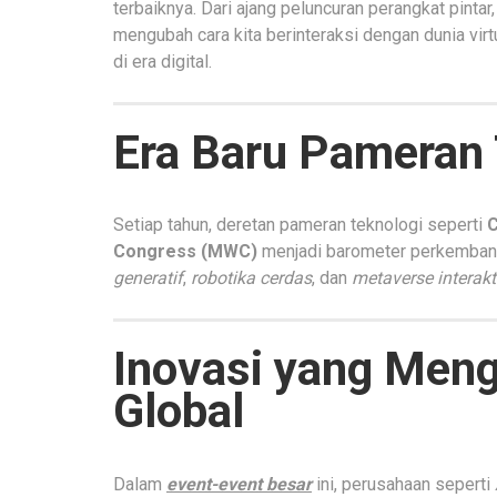
terbaiknya. Dari ajang peluncuran perangkat pintar,
mengubah cara kita berinteraksi dengan dunia v
di era digital.
Era Baru Pameran 
Setiap tahun, deretan pameran teknologi seperti
C
Congress (MWC)
menjadi barometer perkembangan 
generatif
,
robotika cerdas
, dan
metaverse interakt
Inovasi yang Men
Global
Dalam
event-event besar
ini, perusahaan seperti