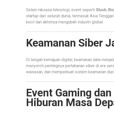
Selain raksasa teknologi, event seperti
Slush
,
Ri
startup dari seluruh dunia, termasuk Asia Tenggara
kecil dan akhirnya mengubah industri global.
Keamanan Siber J
Di tengah kemajuan digital, keamanan data menjadi
menyoroti pentingnya pertahanan siber di era sera
wawasan, dan memperkuat sistem keamanan duni
Event Gaming dan 
Hiburan Masa Dep