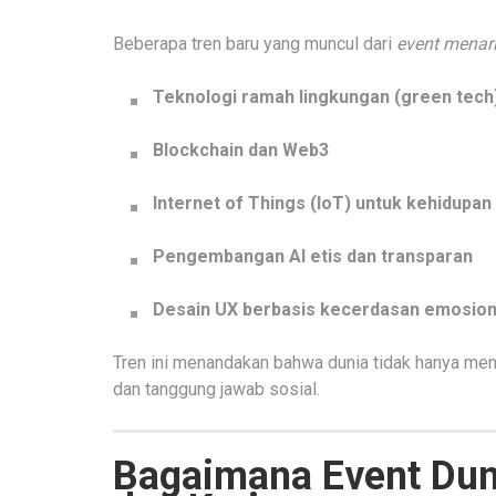
Beberapa tren baru yang muncul dari
event menari
Teknologi ramah lingkungan (green tech
Blockchain dan Web3
Internet of Things (IoT) untuk kehidupan 
Pengembangan AI etis dan transparan
Desain UX berbasis kecerdasan emosion
Tren ini menandakan bahwa dunia tidak hanya men
dan tanggung jawab sosial.
Bagaimana Event Dun