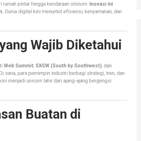
ari rumah pintar hingga kendaraan otonom.
Inovasi ini
n.
Dunia digital kini menuntut efisiensi, kenyamanan, dan
 yang Wajib Diketahui
ti
Web Summit
,
SXSW (South by Southwest)
, dan
 sana, para pemimpin industri berbagi strategi, tren, dan
ini menjadi unicorn lahir dari ajang-ajang bergengsi
asan Buatan di