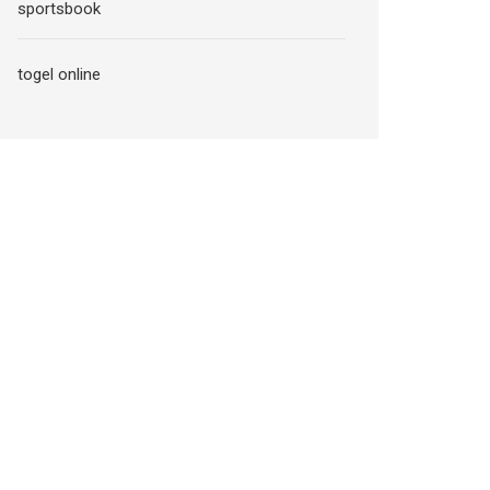
sportsbook
togel online