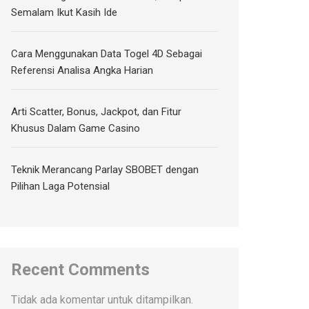
Semalam Ikut Kasih Ide
Cara Menggunakan Data Togel 4D Sebagai
Referensi Analisa Angka Harian
Arti Scatter, Bonus, Jackpot, dan Fitur
Khusus Dalam Game Casino
Teknik Merancang Parlay SBOBET dengan
Pilihan Laga Potensial
Recent Comments
Tidak ada komentar untuk ditampilkan.