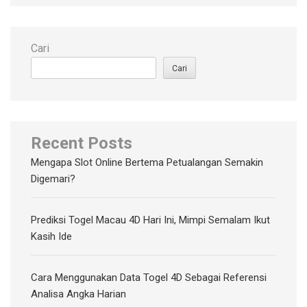
Cari
Cari
Recent Posts
Mengapa Slot Online Bertema Petualangan Semakin
Digemari?
Prediksi Togel Macau 4D Hari Ini, Mimpi Semalam Ikut
Kasih Ide
Cara Menggunakan Data Togel 4D Sebagai Referensi
Analisa Angka Harian