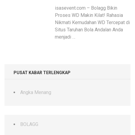
isasevent.com – Bolagg Bikin
Proses WD Makin Kilat! Rahasia
Nikmati Kemudahan WD Tercepat di
Situs Taruhan Bola Andalan Anda
menjadi …
PUSAT KABAR TERLENGKAP
Angka Menang
BOLAGG