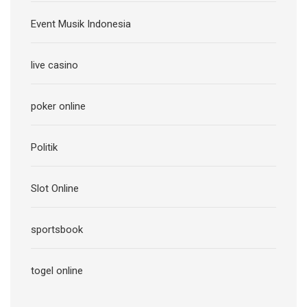
Event Musik Indonesia
live casino
poker online
Politik
Slot Online
sportsbook
togel online