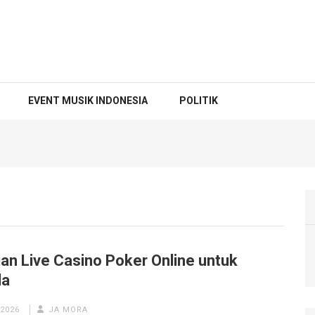
EVENT MUSIK INDONESIA
POLITIK
an Live Casino Poker Online untuk
la
 2026
JA MORA