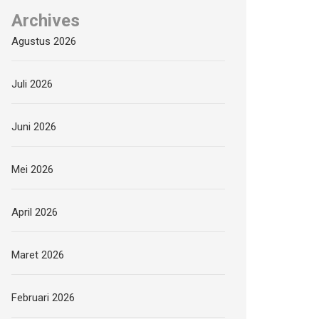
Archives
Agustus 2026
Juli 2026
Juni 2026
Mei 2026
April 2026
Maret 2026
Februari 2026