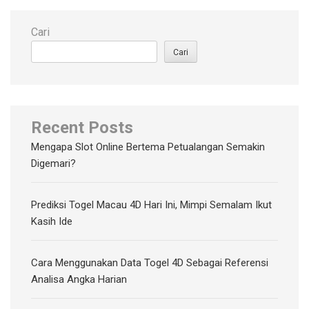
Cari
Cari
Recent Posts
Mengapa Slot Online Bertema Petualangan Semakin
Digemari?
Prediksi Togel Macau 4D Hari Ini, Mimpi Semalam Ikut
Kasih Ide
Cara Menggunakan Data Togel 4D Sebagai Referensi
Analisa Angka Harian