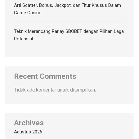
Arti Scatter, Bonus, Jackpot, dan Fitur Khusus Dalam
Game Casino
Teknik Merancang Parlay SBOBET dengan Pilihan Laga
Potensial
Recent Comments
Tidak ada komentar untuk ditampilkan.
Archives
Agustus 2026