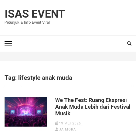
Lompat
ke
ISAS EVENT
konten
Petunjuk & Info Event Viral
(Tekan
Enter)
Tag:
lifestyle anak muda
We The Fest: Ruang Ekspresi
Anak Muda Lebih dari Festival
Musik
19 MEI 2026
JA MORA