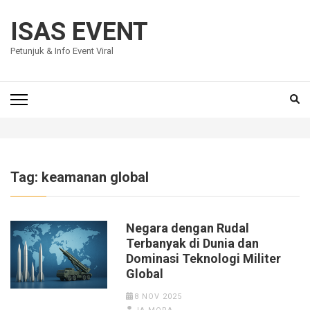
Lompat
ke
ISAS EVENT
konten
Petunjuk & Info Event Viral
(Tekan
Enter)
Tag:
keamanan global
Negara dengan Rudal
Terbanyak di Dunia dan
Dominasi Teknologi Militer
Global
8 NOV 2025