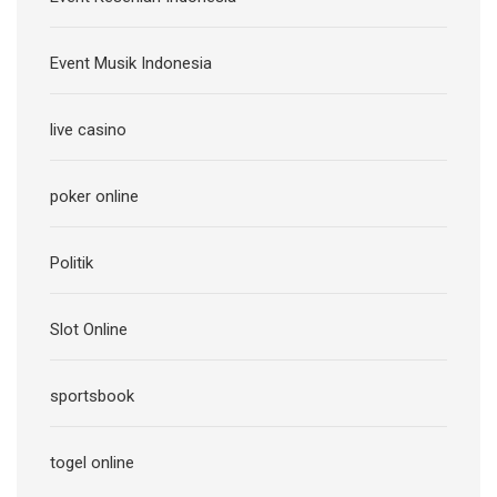
Event Musik Indonesia
live casino
poker online
Politik
Slot Online
sportsbook
togel online