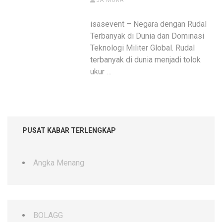
JA MORA
isasevent – Negara dengan Rudal
Terbanyak di Dunia dan Dominasi
Teknologi Militer Global. Rudal
terbanyak di dunia menjadi tolok
ukur …
PUSAT KABAR TERLENGKAP
Angka Menang
BOLAGG