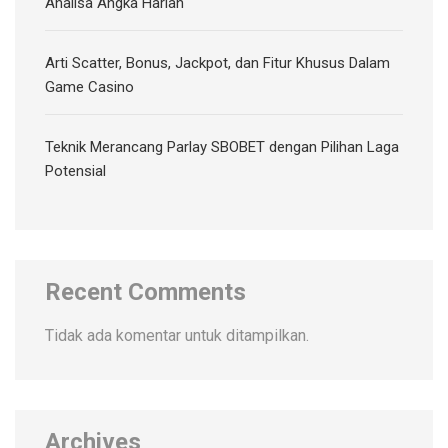
Analisa Angka Harian
Arti Scatter, Bonus, Jackpot, dan Fitur Khusus Dalam
Game Casino
Teknik Merancang Parlay SBOBET dengan Pilihan Laga
Potensial
Recent Comments
Tidak ada komentar untuk ditampilkan.
Archives