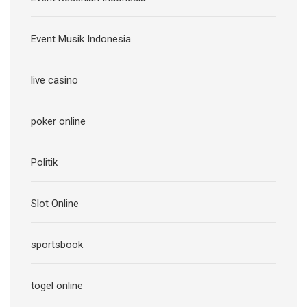
Event Musik Indonesia
live casino
poker online
Politik
Slot Online
sportsbook
togel online