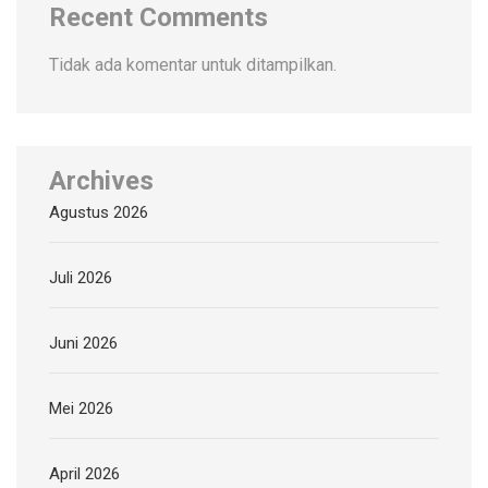
Recent Comments
Tidak ada komentar untuk ditampilkan.
Archives
Agustus 2026
Juli 2026
Juni 2026
Mei 2026
April 2026