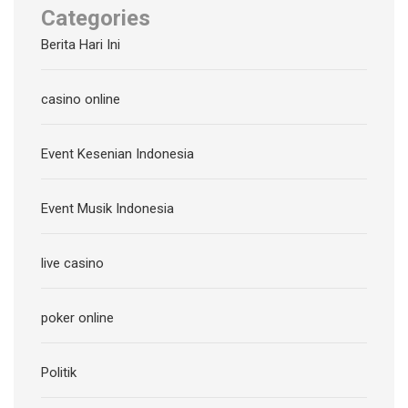
Categories
Berita Hari Ini
casino online
Event Kesenian Indonesia
Event Musik Indonesia
live casino
poker online
Politik