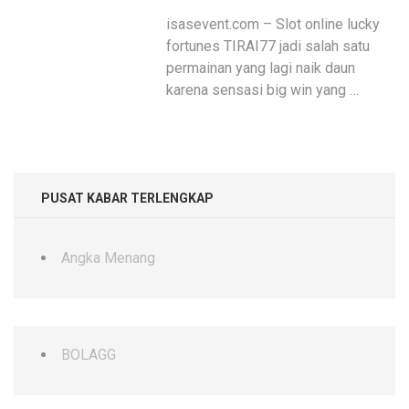
isasevent.com – Slot online lucky
fortunes TIRAI77 jadi salah satu
permainan yang lagi naik daun
karena sensasi big win yang …
PUSAT KABAR TERLENGKAP
Angka Menang
BOLAGG