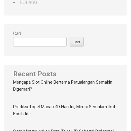
BOLAGG
Cari
Cari
Recent Posts
Mengapa Slot Online Bertema Petualangan Semakin
Digemari?
Prediksi Togel Macau 4D Hari Ini, Mimpi Semalam Ikut
Kasih Ide