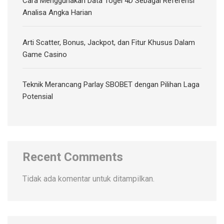
Cara Menggunakan Data Togel 4D Sebagai Referensi
Analisa Angka Harian
Arti Scatter, Bonus, Jackpot, dan Fitur Khusus Dalam
Game Casino
Teknik Merancang Parlay SBOBET dengan Pilihan Laga
Potensial
Recent Comments
Tidak ada komentar untuk ditampilkan.