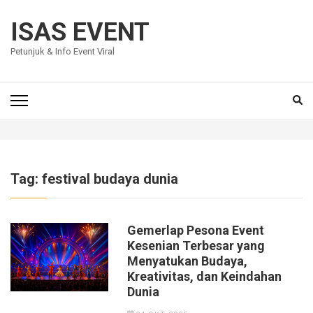
Lompat
ke
ISAS EVENT
konten
Petunjuk & Info Event Viral
(Tekan
Enter)
Tag:
festival budaya dunia
Gemerlap Pesona Event
Kesenian Terbesar yang
Menyatukan Budaya,
Kreativitas, dan Keindahan
Dunia