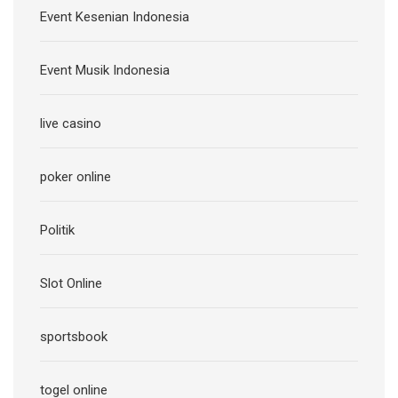
Event Kesenian Indonesia
Event Musik Indonesia
live casino
poker online
Politik
Slot Online
sportsbook
togel online