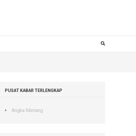
PUSAT KABAR TERLENGKAP
Angka Menang