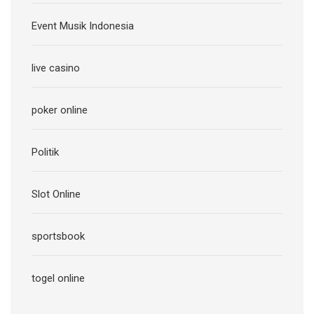
Event Musik Indonesia
live casino
poker online
Politik
Slot Online
sportsbook
togel online