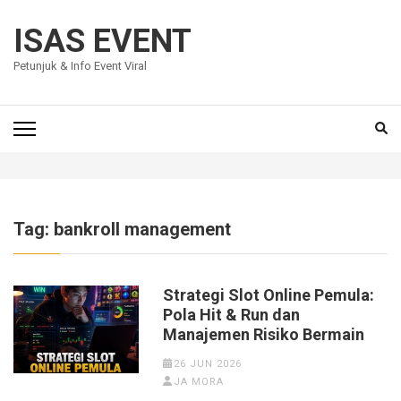
Lompat
ke
ISAS EVENT
konten
Petunjuk & Info Event Viral
(Tekan
Enter)
Tag:
bankroll management
Strategi Slot Online Pemula:
Pola Hit & Run dan
Manajemen Risiko Bermain
26 JUN 2026
JA MORA