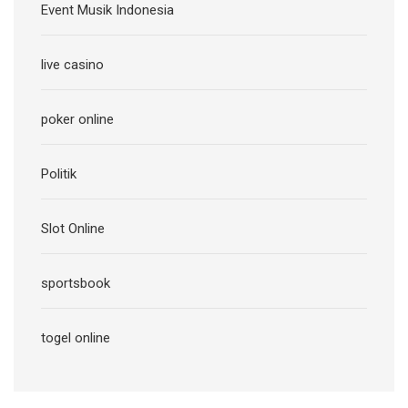
Event Musik Indonesia
live casino
poker online
Politik
Slot Online
sportsbook
togel online