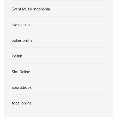
Event Musik Indonesia
live casino
poker online
Politik
Slot Online
sportsbook
togel online