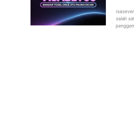
isaseven
salah sa
penggem