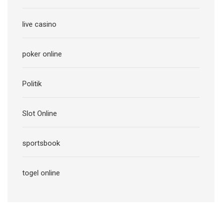
live casino
poker online
Politik
Slot Online
sportsbook
togel online