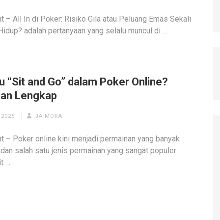
t – All In di Poker: Risiko Gila atau Peluang Emas Sekali
idup? adalah pertanyaan yang selalu muncul di …
u “Sit and Go” dalam Poker Online?
an Lengkap
 2025
JA MORA
t – Poker online kini menjadi permainan yang banyak
, dan salah satu jenis permainan yang sangat populer
it …