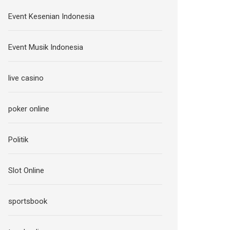
Event Kesenian Indonesia
Event Musik Indonesia
live casino
poker online
Politik
Slot Online
sportsbook