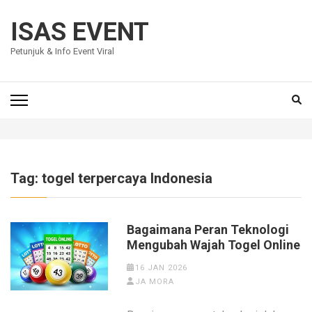
Lompat
ke
ISAS EVENT
konten
Petunjuk & Info Event Viral
(Tekan
Enter)
Tag:
togel terpercaya Indonesia
Bagaimana Peran Teknologi
Mengubah Wajah Togel Online
16 JAN 2026
JA MORA