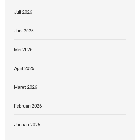
Juli 2026
Juni 2026
Mei 2026
April 2026
Maret 2026
Februari 2026
Januari 2026