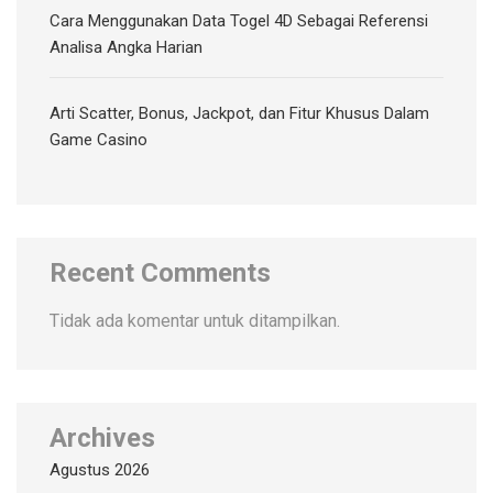
Cara Menggunakan Data Togel 4D Sebagai Referensi
Analisa Angka Harian
Arti Scatter, Bonus, Jackpot, dan Fitur Khusus Dalam
Game Casino
Recent Comments
Tidak ada komentar untuk ditampilkan.
Archives
Agustus 2026