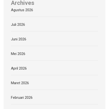
Archives
Agustus 2026
Juli 2026
Juni 2026
Mei 2026
April 2026
Maret 2026
Februari 2026