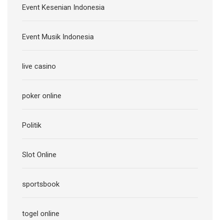
Event Kesenian Indonesia
Event Musik Indonesia
live casino
poker online
Politik
Slot Online
sportsbook
togel online