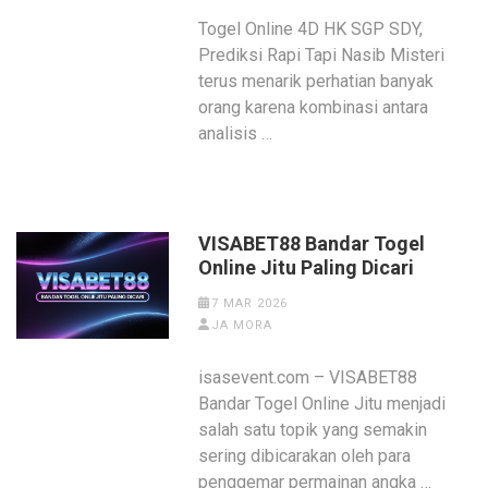
Togel Online 4D HK SGP SDY,
Prediksi Rapi Tapi Nasib Misteri
terus menarik perhatian banyak
orang karena kombinasi antara
analisis …
VISABET88 Bandar Togel
Online Jitu Paling Dicari
7 MAR 2026
JA MORA
isasevent.com – VISABET88
Bandar Togel Online Jitu menjadi
salah satu topik yang semakin
sering dibicarakan oleh para
penggemar permainan angka …