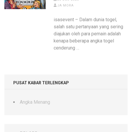
JA MORA
isasevent – Dalam dunia togel,
salah satu pertanyaan yang sering
diajukan oleh para pemain adalah
kenapa beberapa angka togel
cenderung …
PUSAT KABAR TERLENGKAP
Angka Menang