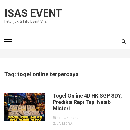
Lompat
ke
ISAS EVENT
konten
Petunjuk & Info Event Viral
(Tekan
Enter)
Tag:
togel online terpercaya
Togel Online 4D HK SGP SDY,
Prediksi Rapi Tapi Nasib
Misteri
23 JUN 2026
JA MORA