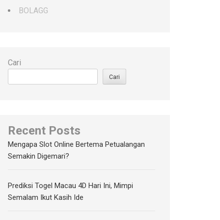
BOLAGG
Cari
Cari
Recent Posts
Mengapa Slot Online Bertema Petualangan
Semakin Digemari?
Prediksi Togel Macau 4D Hari Ini, Mimpi
Semalam Ikut Kasih Ide