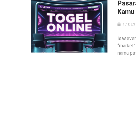
Pasar
Kamu
17 DES
isaseven
“market”
nama pas