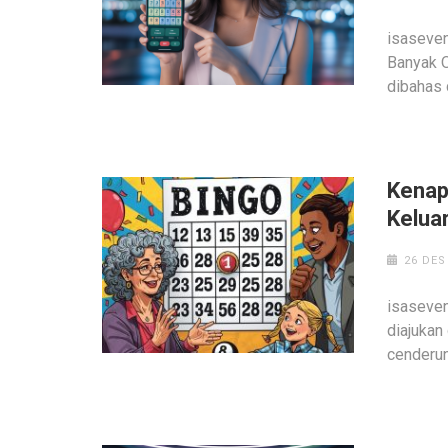
isaseve
Banyak O
dibahas 
Kenap
Kelua
26 DES
isaseven
diajukan
cenderu