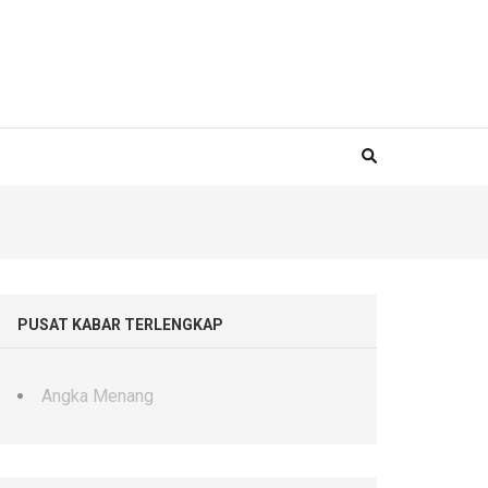
PUSAT KABAR TERLENGKAP
Angka Menang