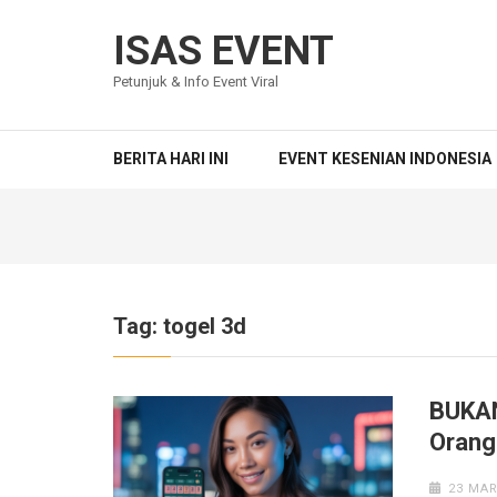
Lompat
ke
ISAS EVENT
konten
Petunjuk & Info Event Viral
(Tekan
Enter)
BERITA HARI INI
EVENT KESENIAN INDONESIA
Tag:
togel 3d
BUKAN
Orang
23 MAR