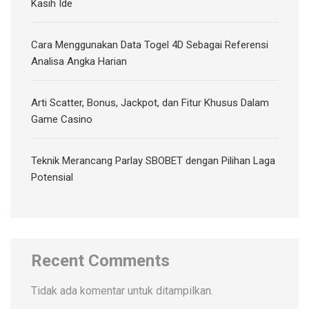
Kasih Ide
Cara Menggunakan Data Togel 4D Sebagai Referensi
Analisa Angka Harian
Arti Scatter, Bonus, Jackpot, dan Fitur Khusus Dalam
Game Casino
Teknik Merancang Parlay SBOBET dengan Pilihan Laga
Potensial
Recent Comments
Tidak ada komentar untuk ditampilkan.