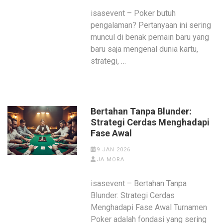
isasevent – Poker butuh
pengalaman? Pertanyaan ini sering
muncul di benak pemain baru yang
baru saja mengenal dunia kartu,
strategi, …
Bertahan Tanpa Blunder:
Strategi Cerdas Menghadapi
Fase Awal
9 JAN 2026
JA MORA
isasevent – Bertahan Tanpa
Blunder: Strategi Cerdas
Menghadapi Fase Awal Turnamen
Poker adalah fondasi yang sering