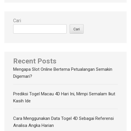
Cari
Cari
Recent Posts
Mengapa Slot Online Bertema Petualangan Semakin
Digemari?
Prediksi Togel Macau 4D Hari Ini, Mimpi Semalam Ikut
Kasih Ide
Cara Menggunakan Data Togel 4D Sebagai Referensi
Analisa Angka Harian