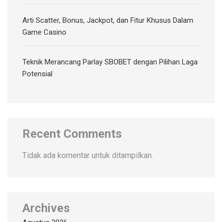
Arti Scatter, Bonus, Jackpot, dan Fitur Khusus Dalam
Game Casino
Teknik Merancang Parlay SBOBET dengan Pilihan Laga
Potensial
Recent Comments
Tidak ada komentar untuk ditampilkan.
Archives