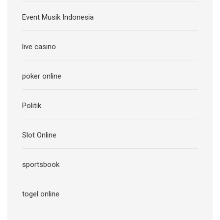
Event Musik Indonesia
live casino
poker online
Politik
Slot Online
sportsbook
togel online