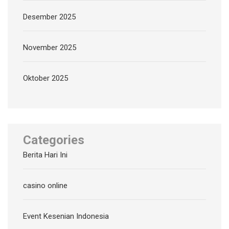
Desember 2025
November 2025
Oktober 2025
Categories
Berita Hari Ini
casino online
Event Kesenian Indonesia