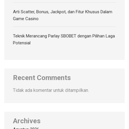
Arti Scatter, Bonus, Jackpot, dan Fitur Khusus Dalam
Game Casino
Teknik Merancang Parlay SBOBET dengan Pilihan Laga
Potensial
Recent Comments
Tidak ada komentar untuk ditampilkan.
Archives