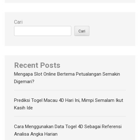
Cari
Cari
Recent Posts
Mengapa Slot Online Bertema Petualangan Semakin
Digemari?
Prediksi Togel Macau 4D Hari Ini, Mimpi Semalam Ikut
Kasih Ide
Cara Menggunakan Data Togel 4D Sebagai Referensi
Analisa Angka Harian