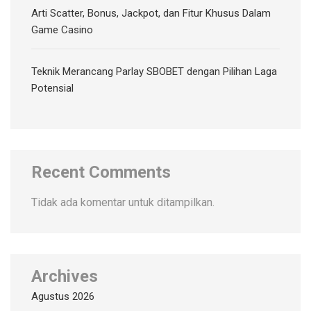
Arti Scatter, Bonus, Jackpot, dan Fitur Khusus Dalam
Game Casino
Teknik Merancang Parlay SBOBET dengan Pilihan Laga
Potensial
Recent Comments
Tidak ada komentar untuk ditampilkan.
Archives
Agustus 2026