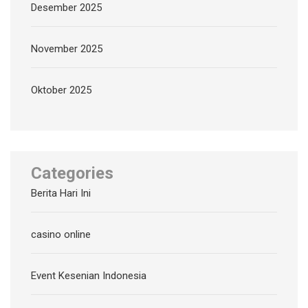
Desember 2025
November 2025
Oktober 2025
Categories
Berita Hari Ini
casino online
Event Kesenian Indonesia