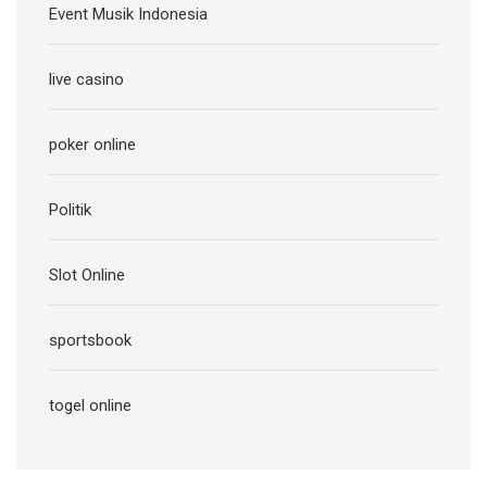
Event Musik Indonesia
live casino
poker online
Politik
Slot Online
sportsbook
togel online