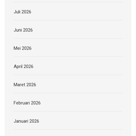
Juli 2026
Juni 2026
Mei 2026
April 2026
Maret 2026
Februari 2026
Januari 2026