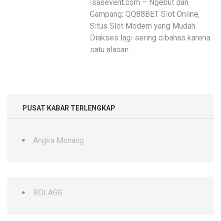
isasevent.com – Ngebut dan
Gampang: QQ88BET Slot Online,
Situs Slot Modern yang Mudah
Diakses lagi sering dibahas karena
satu alasan …
PUSAT KABAR TERLENGKAP
Angka Menang
BOLAGG