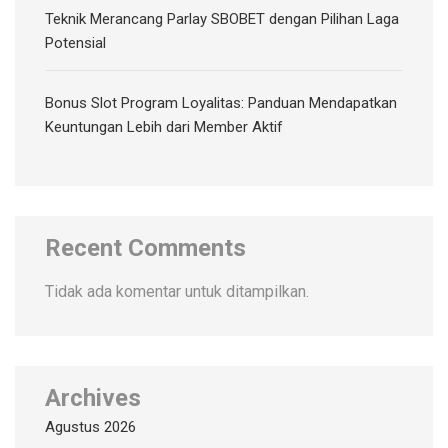
Teknik Merancang Parlay SBOBET dengan Pilihan Laga
Potensial
Bonus Slot Program Loyalitas: Panduan Mendapatkan
Keuntungan Lebih dari Member Aktif
Recent Comments
Tidak ada komentar untuk ditampilkan.
Archives
Agustus 2026