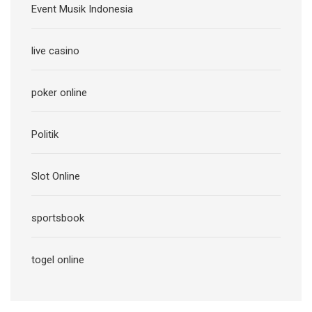
Event Musik Indonesia
live casino
poker online
Politik
Slot Online
sportsbook
togel online