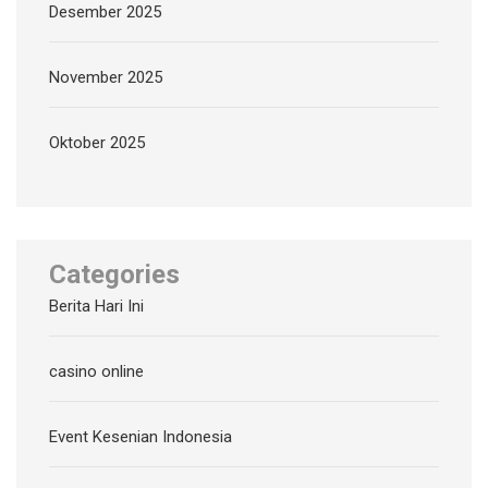
Desember 2025
November 2025
Oktober 2025
Categories
Berita Hari Ini
casino online
Event Kesenian Indonesia