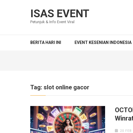
Lompat
ke
ISAS EVENT
konten
Petunjuk & Info Event Viral
(Tekan
Enter)
BERITA HARI INI
EVENT KESENIAN INDONESIA
Tag:
slot online gacor
OCTOP
Winra
20 FEB