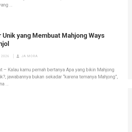
yang …
r Unik yang Membuat Mahjong Ways
jol
 2026
JA MORA
t – Kalau kamu pernah bertanya Apa yang bikin Mahjong
k?, jawabannya bukan sekadar “karena temanya Mahjong”,
ena …