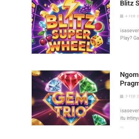
Blitz 
4 FEB 
isaseven
Play? Ga
Ngomo
Pragm
3 FEB 
isaseven
itu inti
…