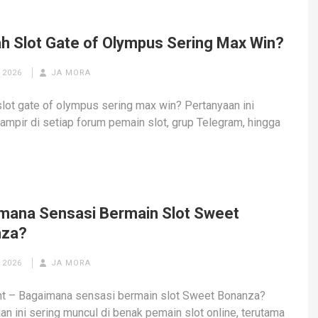
h Slot Gate of Olympus Sering Max Win?
 2026
JA MORA
lot gate of olympus sering max win? Pertanyaan ini
ampir di setiap forum pemain slot, grup Telegram, hingga
mana Sensasi Bermain Slot Sweet
nza?
 2026
JA MORA
nt – Bagaimana sensasi bermain slot Sweet Bonanza?
an ini sering muncul di benak pemain slot online, terutama